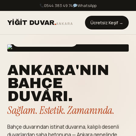
0544 383 49 74
WhatsApp
YIĞIT DUVAR
.
Ücretsiz Keşif →
ANKARA
Adem Yiğit · 7/24 Ulaşılabilir
ANKARA'NIN
BAHÇE
DUVARI.
Sağlam. Estetik. Zamanında.
Bahçe duvarından istinat duvarına, kalıplı desenli
duvarlardan saha betonuna — Ankara genelinde