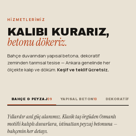
HIZMETLERIMIZ
KALIBI KURARIZ,
betonu dökeriz.
Bahçe duvarından yapısal betona, dekoratif
zeminden tarımsal tesise — Ankara genelinde her
ölçekte kalıp ve döküm.
Keşif ve teklif ücretsiz.
09
10
BAHÇE & PEYZAJ
YAPISAL BETON
DEKORATIF B
Yıllardır asıl güç alanımız. Klasik taş örgüden Osmanlı
motifli kalıplı duvarlara, istinattan peyzaj betonuna —
bahçenin her detayı.