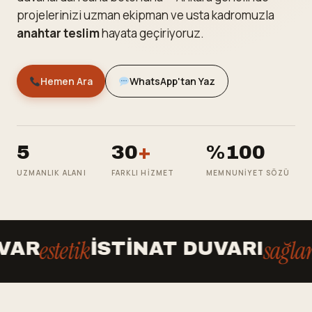
projelerinizi uzman ekipman ve usta kadromuzla
anahtar teslim
hayata geçiriyoruz.
Hemen Ara
WhatsApp'tan Yaz
5
30
+
%100
UZMANLIK ALANI
FARKLI HIZMET
MEMNUNIYET SÖZÜ
estetik
sağlam
AR
İSTINAT DUVARI