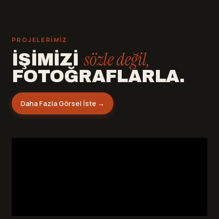
PROJELERIMIZ
sözle değil,
İŞIMIZI
FOTOĞRAFLARLA.
Daha Fazla Görsel İste →