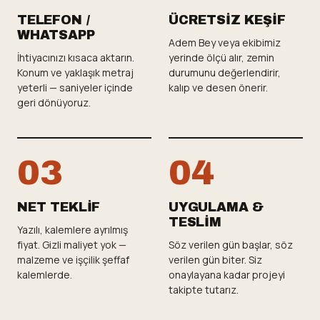
TELEFON /
ÜCRETSIZ KEŞIF
WHATSAPP
Adem Bey veya ekibimiz
İhtiyacınızı kısaca aktarın.
yerinde ölçü alır, zemin
Konum ve yaklaşık metraj
durumunu değerlendirir,
yeterli — saniyeler içinde
kalıp ve desen önerir.
geri dönüyoruz.
NET TEKLIF
UYGULAMA &
TESLIM
Yazılı, kalemlere ayrılmış
fiyat. Gizli maliyet yok —
Söz verilen gün başlar, söz
malzeme ve işçilik şeffaf
verilen gün biter. Siz
kalemlerde.
onaylayana kadar projeyi
takipte tutarız.