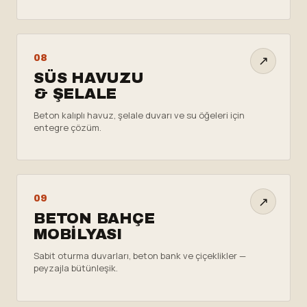
↗
08
SÜS HAVUZU
& ŞELALE
Beton kalıplı havuz, şelale duvarı ve su öğeleri için
entegre çözüm.
↗
09
BETON BAHÇE
MOBILYASI
Sabit oturma duvarları, beton bank ve çiçeklikler —
peyzajla bütünleşik.