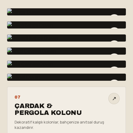
↗
01
↗
BAHÇE
02
DUVARI
↗
KALIPLI
03
BAHÇE DUVARI
↗
DESENLI
04
BAHÇE DUVARI
↗
ARAZI ÇEVRESI
05
DUVARI
↗
SITE ÇEVRESI
06
DUVARI
↗
İSTINAT
07
DUVARI
ÇARDAK &
PERGOLA KOLONU
Dekoratif kalıplı kolonlar, bahçenize anıtsal duruş
kazandırır.